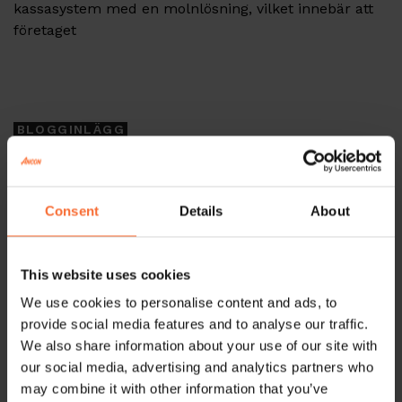
kassasystem med en molnlösning, vilket innebär att
företaget
Tags
BLOGGINLÄGG
Hur kan ett kassasystem minska svinn i
restaurangen?
Consent
Details
About
Har du märkt av att alldeles för mycket mat och
råvaror måste kastas i slutet av dagen? För
restauranger är det viktigt att hålla matsvinnet
This website uses cookies
We use cookies to personalise content and ads, to
Tags
provide social media features and to analyse our traffic.
We also share information about your use of our site with
BLOGGINLÄGG
our social media, advertising and analytics partners who
may combine it with other information that you’ve
Vilket kassasystem rekommenderas för