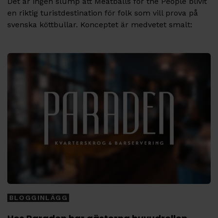
Det är ingen slump att Meatballs for the People blivit
en riktig turistdestination för folk som vill prova på
svenska köttbullar. Konceptet är medvetet smalt:
Tags
BLOGGINLÄGG