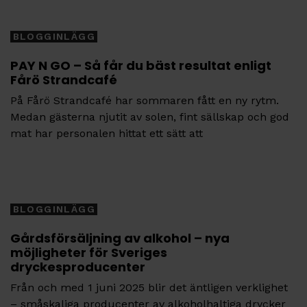
Tags
BLOGGINLÄGG
PAY N GO – Så får du bäst resultat enligt
Fårö Strandcafé
På Fårö Strandcafé har sommaren fått en ny rytm.
Medan gästerna njutit av solen, fint sällskap och god
mat har personalen hittat ett sätt att
Tags
BLOGGINLÄGG
Gårdsförsäljning av alkohol – nya
möjligheter för Sveriges
dryckesproducenter
Från och med 1 juni 2025 blir det äntligen verklighet
– småskaliga producenter av alkoholhaltiga drycker