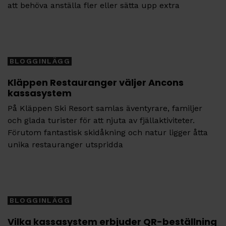
att behöva anställa fler eller sätta upp extra
Tags
BLOGGINLÄGG
Kläppen Restauranger väljer Ancons
kassasystem
På Kläppen Ski Resort samlas äventyrare, familjer
och glada turister för att njuta av fjällaktiviteter.
Förutom fantastisk skidåkning och natur ligger åtta
unika restauranger utspridda
Tags
BLOGGINLÄGG
Vilka kassasystem erbjuder QR-beställning