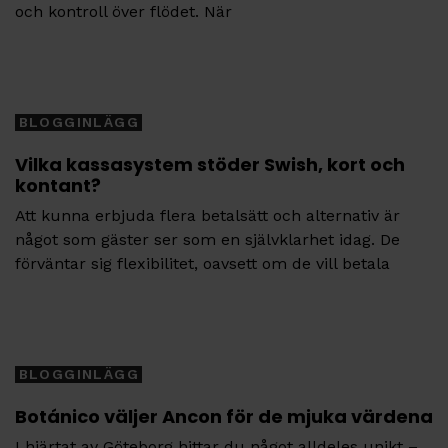
och kontroll över flödet. När
Tags
BLOGGINLÄGG
Vilka kassasystem stöder Swish, kort och
kontant?
Att kunna erbjuda flera betalsätt och alternativ är
något som gäster ser som en självklarhet idag. De
förväntar sig flexibilitet, oavsett om de vill betala
Tags
BLOGGINLÄGG
Botánico väljer Ancon för de mjuka värdena
I hjärtat av Göteborg hittar du något alldeles unikt –