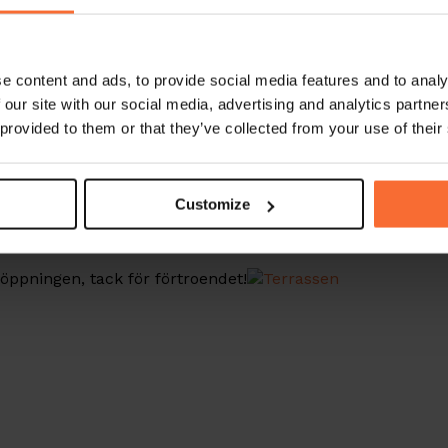
e content and ads, to provide social media features and to analy
 our site with our social media, advertising and analytics partn
 provided to them or that they’ve collected from your use of their
 restaurangen i slutet av Januari. Terrassen har valt att
nda vår nya hårdvara tillsammans med en Ancon Kortterm
Customize
ttoskrivare inbyggd i kassadatorns fot, allt för att spara
öppningen, tack för förtroendet!