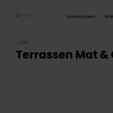
Skip
Skip
links
to
Kassasystem
Bra
primary
navigation
Skip
PUBLISHED
IN:
to
CASE
content
Terrassen Mat & 