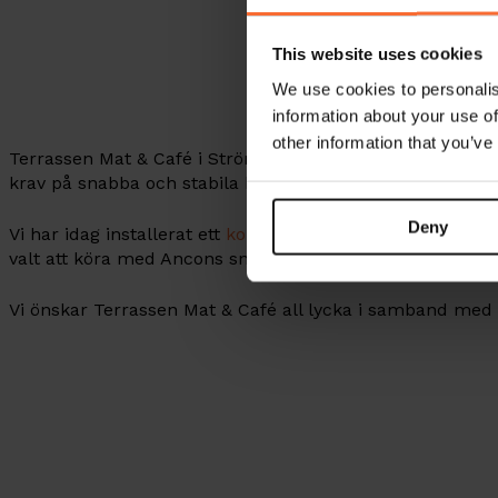
This website uses cookies
We use cookies to personalis
information about your use of
other information that you’ve
Terrassen Mat & Café i Strömstad slår upp dörrarna till
krav på snabba och stabila betalningar kommer de anvä
Deny
Vi har idag installerat ett
komplett kassasystem
, med kvi
valt att köra med Ancons snabba kortterminaler.
Vi önskar Terrassen Mat & Café all lycka i samband med 