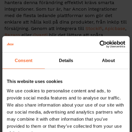
hantera denna förändring effektivt krävs smarta
integrationer. Som tur är, har Ancon integrationer
med de flesta ledande plattformar som gör det
enklare att hålla koll på dina produkter, från inköp till
försäljning. Genom att integrera till
Stockifi
,
Apicbase
,
Bazaro
eller
Qvanti
blir det lättare att spåra
ursprunget på dina varor.
Oavsett vilken plattform du väljer, hjälper den dig att
Consent
Details
About
hålla koll på varornas ursprung, optimera inköp och
säkerställa att rätt information finns tillgänglig. Med
smarta digitala verktyg och integrationer blir det
enklare att hantera lagkrav, minska svinn och
This website uses cookies
effektivisera din dagliga drift.
We use cookies to personalise content and ads, to
provide social media features and to analyse our traffic.
Men det räcker inte bara att ha koll på ursprunget –
We also share information about your use of our site with
informationen måste också nå kunden på ett enkelt
our social media, advertising and analytics partners who
sätt. Genom att lägga till köttets ursprungsland i
may combine it with other information that you’ve
produktbeskrivningarna blir det lättare för
provided to them or that they’ve collected from your use
personalen att snabbt hitta informationen i POS-