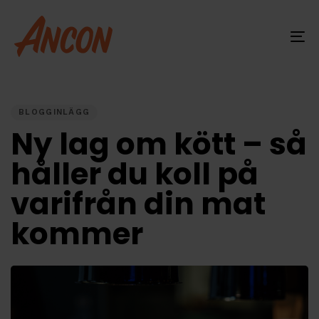
Skip
Skip
links
to
primary
To
navigation
na
Skip
PUBLISHED
IN:
to
content
BLOGGINLÄGG
Ny lag om kött – så
håller du koll på
varifrån din mat
kommer