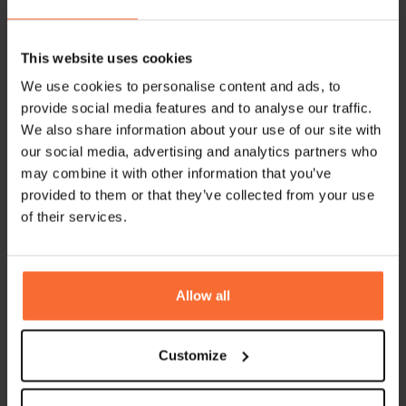
This website uses cookies
Hos Paraden har gästerna huvudrollen
We use cookies to personalise content and ads, to
Höga tak, gamla detaljer och en arkitektur som
provide social media features and to analyse our traffic.
berättar sin historia. Paraden byggdes som en biograf,
We also share information about your use of our site with
och det syns. Men idag är det inte filmduk och
our social media, advertising and analytics partners who
popcorn som lockar, utan en mysig kvarterskrog där
may combine it with other information that you’ve
alla är välkomna, vare sig det är för en snabb lunch
provided to them or that they’ve collected from your use
of their services.
Allow all
Customize