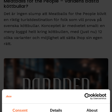
Meatballs for the People – världens bästa
köttbullar?
Det är ingen slump att Meatballs for the People blivit
en riktig turistdestination för folk som vill prova på
svenska köttbullar. Konceptet är medvetet smalt: en
meny byggd helt kring köttbullen, med (just nu) 12
olika varianter och möjlighet att sätta ihop sin egen
rätt.
Consent
Details
About