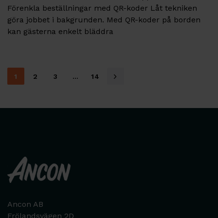
Förenkla beställningar med QR-koder Låt tekniken
göra jobbet i bakgrunden. Med QR-koder på borden
kan gästerna enkelt bläddra
1
2
3
…
14
Ancon AB
Frölandsvägen 2D