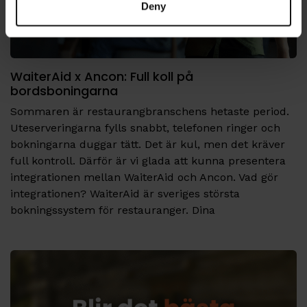
Deny
WaiterAid x Ancon: Full koll på
bordsboningarna
Sommaren är restaurangbranschens hetaste period.
Uteserveringarna fylls snabbt, telefonen ringer och
bokningarna duggar tätt. Det är kul, men det kräver
full kontroll. Därför är vi glada att kunna presentera
integrationen mellan WaiterAid och Ancon. Vad gör
integrationen? WaiterAid är sveriges största
bokningssystem för restauranger. Dina