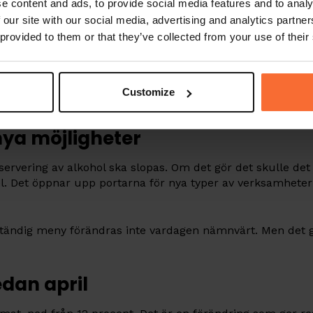
t samlas på restauranger
e content and ads, to provide social media features and to analy
 our site with our social media, advertising and analytics partn
et kommer öka antalet personer som vill ta sig ut för a
 provided to them or that they’ve collected from your use of their
a ställen att besöka, vilket betyder fler gäster i rörelse oa
lstånden för senare öppettider och utökade uteserveringa
Customize
nya möjligheter
rvering av alkohol ska slopas. Om det gör det skulle det 
ohol. Det öppnar upp portarna för nya typer av verksamhete
ändig meny förändras inte vardagen nämnvärt. Men det ger 
dan april