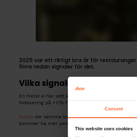
2025 var ett riktigt bra år för restauranger
finns redan signaler för det.
Vilka signaler ser vi?
En trend vi har sett sedan början av året är en 
indexering på +11% från samma period från förra 
Consent
Andra
ser samma trend, flera källor visar att kon
kommer ha mer pengar över, som de kan spender
This website uses cookies