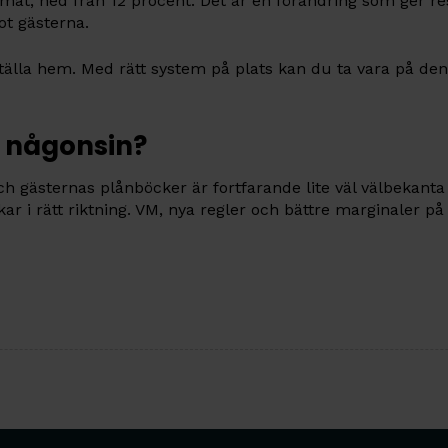
mat, ned från 12 procent. Det är en förändring som ger r
ot gästerna.
eställa hem. Med rätt system på plats kan du ta vara på den
n någonsin?
och gästernas plånböcker är fortfarande lite väl välbekan
ar i rätt riktning. VM, nya regler och bättre marginaler på