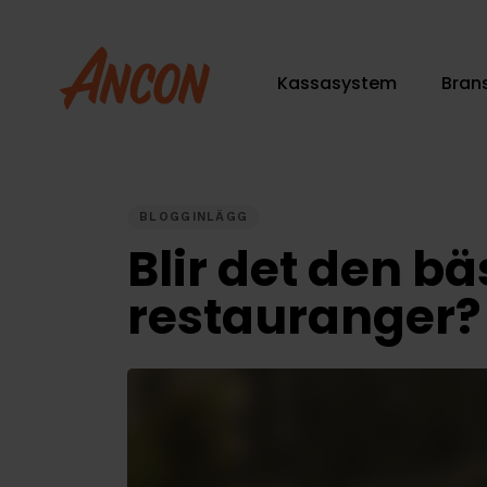
Skip
Skip
links
to
primary
Kassasystem
Bran
navigation
Skip
to
PUBLISHED
content
IN:
BLOGGINLÄGG
Blir det den 
restauranger?