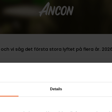
 och vi såg det första stora lyftet på flera år. 2026
ökning på besök och omsättningen hos våra restauranger. P
året.
Details
sumtionen i allmänhet ökar. Samtidigt som Bnp-tillväxten
a på restaurangbesök.