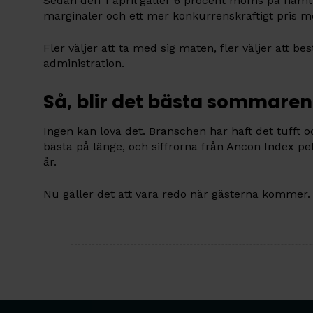
Sedan den 1 april gäller 6 procent moms på hämt
marginaler och ett mer konkurrenskraftigt pris m
Fler väljer att ta med sig maten, fler väljer att b
administration.
Så, blir det bästa sommare
Ingen kan lova det. Branschen har haft det tufft 
bästa på länge, och siffrorna från Ancon Index pek
år.
Nu gäller det att vara redo när gästerna kommer.