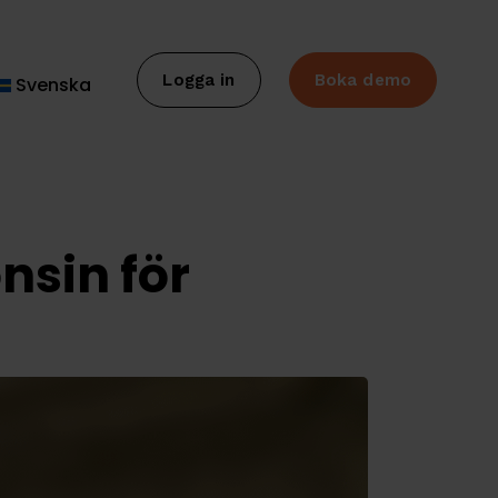
Logga in
Boka demo
Svenska
nsin för