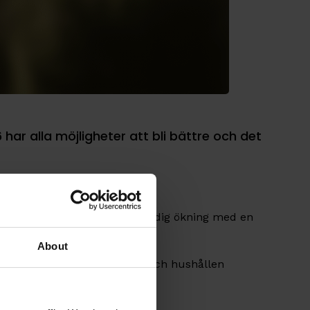
 har alla möjligheter att bli bättre och det
å
Ancon Index
kan vi se en stadig ökning med en
About
 ökar ytterligare under 2026 och hushållen