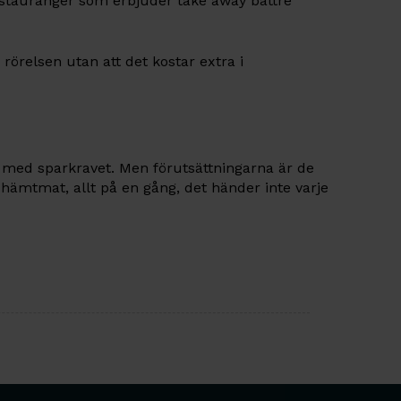
estauranger som erbjuder take away bättre
 rörelsen utan att det kostar extra i
ta med sparkravet. Men förutsättningarna är de
 hämtmat, allt på en gång, det händer inte varje