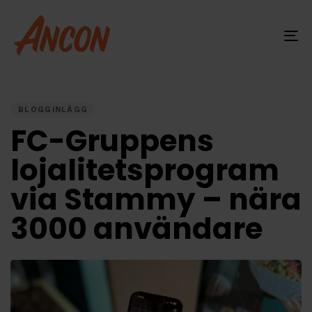
Skip
Skip
links
to
primary
To
navigation
na
Skip
PUBLISHED
IN:
to
content
BLOGGINLÄGG
FC-Gruppens
lojalitetsprogram
via Stammy – nära
3000 användare