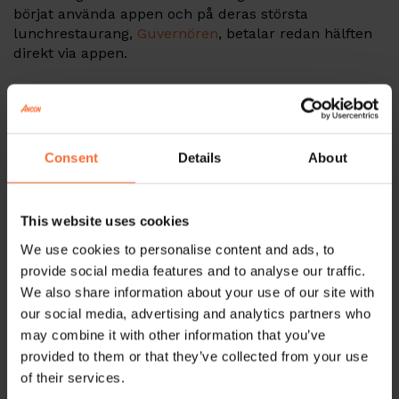
börjat använda appen och på deras största
lunchrestaurang,
Guvernören
, betalar redan hälften
direkt via appen.
Du behöver inte driva en restaurang för att gynnas av
att jobba med
Stammy.
Allt från frisörsalonger till
gym kan stärka sina varumärken och öka sin
kundlojalitet med hjälp av
Stammy
.
Consent
Details
About
–
Stammy
är till för alla som har stammisar helt
enkelt! Vi hjälper dem att skapa sitt
eget
This website uses cookies
lojalitetsprogram i appformat, berättar Christoffer
We use cookies to personalise content and ads, to
Carpvik, delägare i
Stammy
.
provide social media features and to analyse our traffic.
We also share information about your use of our site with
Hur fungerar det?
our social media, advertising and analytics partners who
may combine it with other information that you’ve
Med integrationen kopplas
Stammy
direkt till Ancons
provided to them or that they’ve collected from your use
kassasystem där restaurangen enkelt kan koppla
ihop kampanjer med produkter och gästens konto i
of their services.
appen. Kunden till en
Ancon Express-kassa
och gör