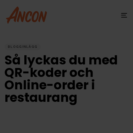
Skip
Skip
links
to
primary
To
navigation
na
Skip
PUBLISHED
IN:
to
content
BLOGGINLÄGG
Så lyckas du med
QR-koder och
Online-order i
restaurang