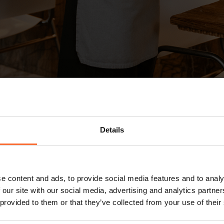
t hålla kostnaderna under kontroll är lagerhanter
er, vad som behöver beställas av varje ingrediens 
 processen avsevärt och ge dig full kontroll öve
Details
ranger.
ring är viktigt
e content and ads, to provide social media features and to analy
 our site with our social media, advertising and analytics partn
ret riskerar restauranger att antingen beställa för mycket, vi
 provided to them or that they’ve collected from your use of their
erfrågas. Manuell lagerföring löser problemet men är kostsam