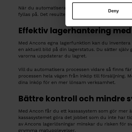
När du automatiserar lagföringen uppdateras lagre
Deny
fyllas på. Det resulterar i underlättad planering, 
Effektiv lagerhantering me
Med Ancons egna lagerfunktion kan du inventera di
en aktuell bild på din lagerstatus. Du sätter själv
varorna uppdaterar du lagret.
Vill du automatisera processen vidare så finns fär
processen hela vägen från inköp till försäljning. M
dina inköp för en mer lönsam verksamhet.
Bättre kontroll och mindre
Med Ancon får du ett kassasystem som gör mer än at
kassasystemet göra det jobbet som du inte har t
av Ancons lagerlösningar minskar du risken för sv
grymma matupplevelser.