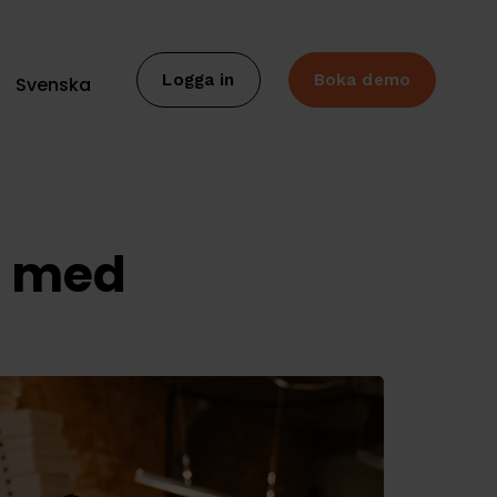
Logga in
Boka demo
Svenska
r med