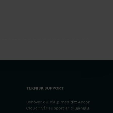
TEKNISK SUPPORT
Behöver du hjälp med ditt Ancon
Cloud? Vår support är tillgänglig