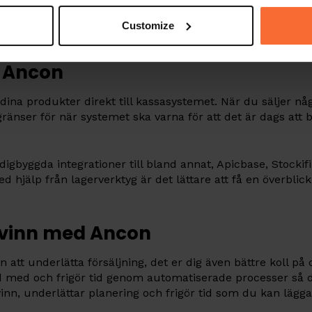
t automatiskt vid varje transaktion. Du får en realtidsb
Customize
minskat svinn och hjälper dig att spara tid på onödigt admin
d Ancon
na produkter direkt till kassasystemet. När du säljer någ
 gränser för när systemet ska varna för att det är dags att 
digbyggda integrationer till bland annat, Apicbase, Stockif
ed hjälp från lagerverktyg är det lättare att få en överblic
 svinn med Ancon
t underlätta försäljning, det er dig även bättre koll på d
id med och frigör tid genom automatiserade processer så 
inn, underlättar planering och frigör tid som du kan läg