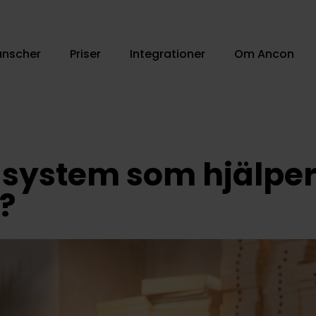
anscher
Priser
Integrationer
Om Ancon
asystem som hjälpe
?