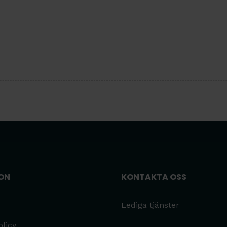
ON
KONTAKTA OSS
Lediga tjänster
olicy