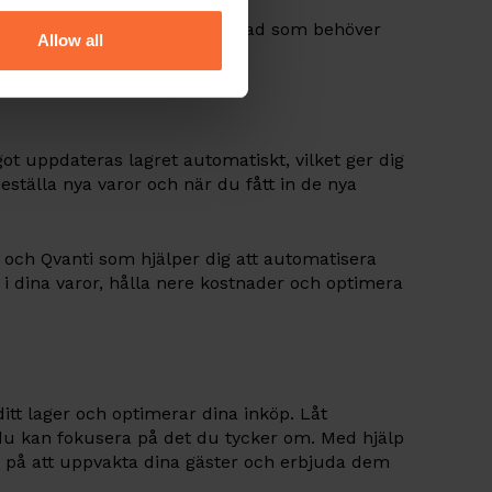
ild av vad som finns kvar och vad som behöver
Allow all
istrativt arbete.
ot uppdateras lagret automatiskt, vilket ger dig
beställa nya varor och när du fått in de nya
i och Qvanti som hjälper dig att automatisera
k i dina varor, hålla nere kostnader och optimera
itt lager och optimerar dina inköp. Låt
du kan fokusera på det du tycker om. Med hjälp
ga på att uppvakta dina gäster och erbjuda dem