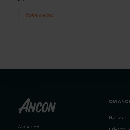
Boka demo
OM ANC
Nyheter
Ancon AB
Privacy P