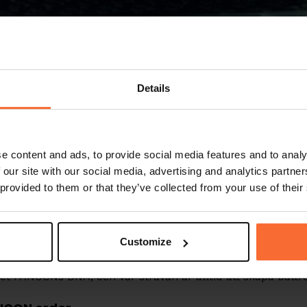
Details
 där mobilbetalning genomgår ständiga förvandlingar. Men
tforska de hetaste trenderna inom mobilbetalning, utan
e content and ads, to provide social media features and to analy
 kan hjälpa ditt kafé att maximera dess potential.
 our site with our social media, advertising and analytics partn
 provided to them or that they’ve collected from your use of their
dikation
msätta ambitioner till verklighet”. Sedan 1998 har vi förs
Customize
spekt, innovation och ansvarstagande har vi utvecklat vår
t enklare att driva din verksamhet och hjälpa dig att förver
vet i ANCONs DNA, och vår strävan är alltid att skapa bättre