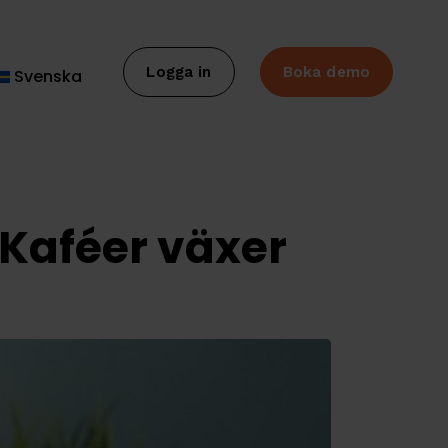
Logga in
Boka demo
Svenska
 Kaféer växer