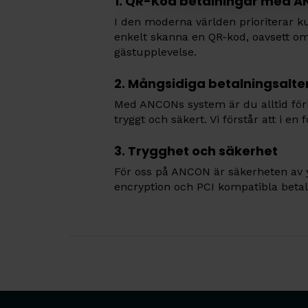
1. QR-Kod betalningar med A
I den moderna världen prioriterar 
enkelt skanna en QR-kod, oavsett om d
gästupplevelse.
2. Mångsidiga betalningsalte
Med ANCONs system är du alltid förb
tryggt och säkert. Vi förstår att i en
3. Trygghet och säkerhet
För oss på ANCON är säkerheten av y
encryption och PCI kompatibla betal