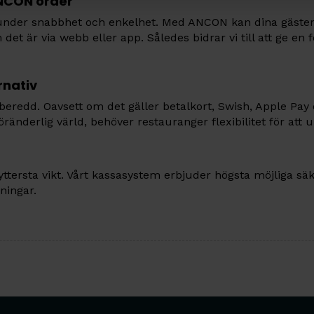
NCON order
kunder snabbhet och enkelhet. Med ANCON kan dina gäster
et är via webb eller app. Således bidrar vi till att ge en 
rnativ
eredd. Oavsett om det gäller betalkort, Swish, Apple Pay e
 föränderlig värld, behöver restauranger flexibilitet för att 
ttersta vikt. Vårt kassasystem erbjuder högsta möjliga s
ningar.