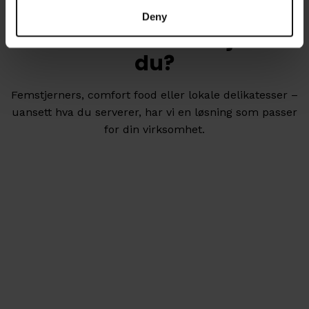
Deny
Innenfor hvilket felt jobber
du?
Femstjerners, comfort food eller lokale delikatesser –
uansett hva du serverer, har vi en løsning som passer
for din virksomhet.
Restaurant og catering