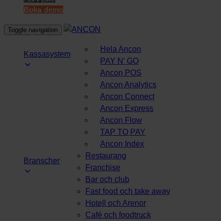
Boka demo
Toggle navigation
Hela Ancon
Kassasystem
PAY N’ GO
Ancon POS
Ancon Analytics
Ancon Connect
Ancon Express
Ancon Flow
TAP TO PAY
Ancon Index
Restaurang
Branscher
Franchise
Bar och club
Fast food och take away
Hotell och Arenor
Café och foodtruck