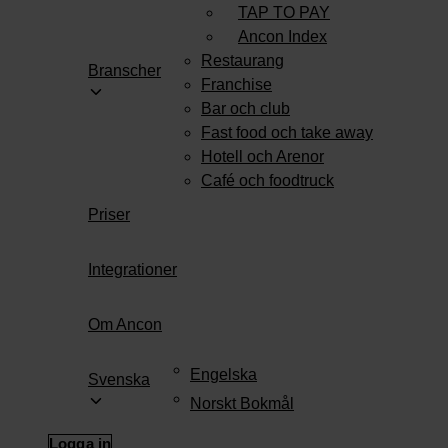
TAP TO PAY
Ancon Index
Restaurang
Branscher
Franchise
Bar och club
Fast food och take away
Hotell och Arenor
Café och foodtruck
Priser
Integrationer
Om Ancon
Engelska
Svenska
Norskt Bokmål
Logga in