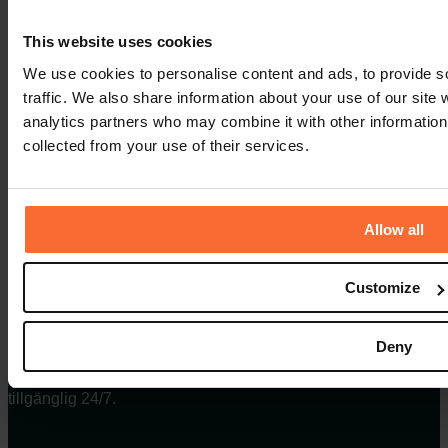
Cookie Policy
This website uses cookies
Allmänna villkor
We use cookies to personalise content and ads, to provide s
traffic. We also share information about your use of our site 
analytics partners who may combine it with other information 
collected from your use of their services.
Kontakta oss
Lediga tjänster
Allow all
Customize
TEKNISK SUPPORT
Deny
Behöver du hjälp med ditt Ancon Cloud? Vår support är
tillgänglig 24/7.