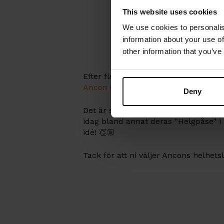
This website uses cookies
We use cookies to personalis
information about your use of
other information that you’ve
Efter flera års användande av Ancon
Ancon Order
eller via deras alldeles
Deny
Det är spännande att följa våra kunde
idag bland annat deras “Helgpåse” i
idé! 👏🏼
Tack för att ni väljer Ancons helhetsl