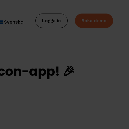
Logga in
Boka demo
Svenska
ncon-app! 🎉