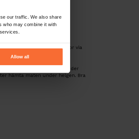
se our traffic. We also share
ers who may combine it with
 services.
ven beställa mat eller blommor via
Allow all
ar sig till omvärlden och erbjuder
refter hämta maten under helgen. Bra