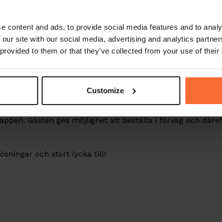
e content and ads, to provide social media features and to analy
 our site with our social media, advertising and analytics partn
 provided to them or that they’ve collected from your use of their
 väljer nu
Lilling Cottage
att utöka. Nu kan deras gäster ä
 egna app “Lilling Cottage”!
Customize
r och allt fler vill ha sin egen app! Lilling Cottage anpass
 appen. Gästen ges möjlighet att beställa i förväg och dä
ösningar och stort lycka till!